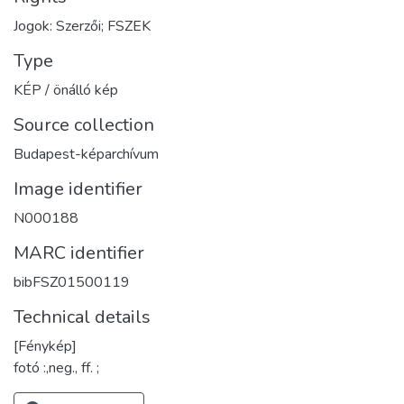
Jogok: Szerzői; FSZEK
Type
KÉP / önálló kép
Source collection
Budapest-képarchívum
Image identifier
N000188
MARC identifier
bibFSZ01500119
Technical details
[Fénykép]
fotó :,neg., ff. ;