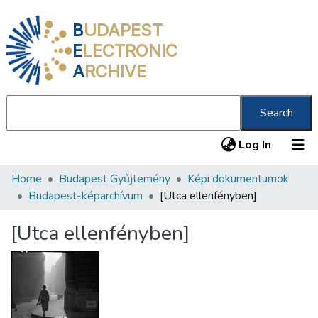
B
UDAPEST
E
LECTRONIC
A
RCHIVE
Search
(current
Log In
Home
Budapest Gyűjtemény
Képi dokumentumok
Communities & Collections
Budapest-képarchívum
[Utca ellenfényben]
All of DSpace
[Utca ellenfényben]
Statistics
About us