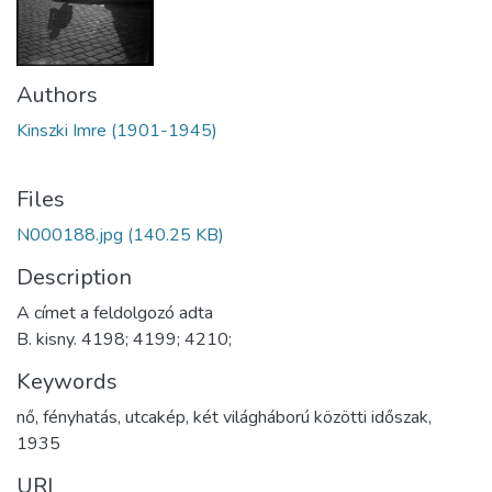
Authors
Kinszki Imre (1901-1945)
Files
N000188.jpg
(140.25 KB)
Description
A címet a feldolgozó adta
B. kisny. 4198; 4199; 4210;
Keywords
nő
,
fényhatás
,
utcakép
,
két világháború közötti időszak
,
1935
URI