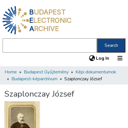
B
UDAPEST
E
LECTRONIC
A
RCHIVE
Search
(current
Log In
Home
Budapest Gyűjtemény
Képi dokumentumok
Communities & Collections
Budapest-képarchívum
Szaplonczay József
All of DSpace
Szaplonczay József
Statistics
About us