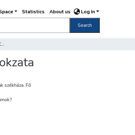
DSpace
Statistics
About us
Log In
Search
A BSZKRT székházának Kertész-utcai homlokzata
okzata
ak székháza. Fő
zámok?