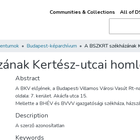
Communities & Collections
All of 
mentumok
Budapest-képarchívum
ának Kertész-utcai homl
Abstract
A BKV előjének, a Budapesti Villamos Városi Vasút Rt-n
oldala: 7. kerület. Akácfa utca 15.
Mellette a BHÉV és BVVV igazgatósági székháza, házs
Description
A szerző azonosítatlan
Keywords