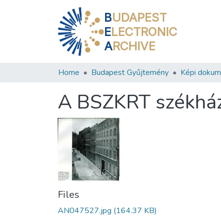
B
UDAPEST
E
LECTRONIC
A
RCHIVE
Home
Budapest Gyűjtemény
Képi doku
A BSZKRT székház
Files
AN047527.jpg
(164.37 KB)