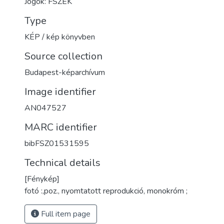
Jogok: FSZEK
Type
KÉP / kép könyvben
Source collection
Budapest-képarchívum
Image identifier
AN047527
MARC identifier
bibFSZ01531595
Technical details
[Fénykép]
fotó :,poz., nyomtatott reprodukció, monokróm ;
Full item page