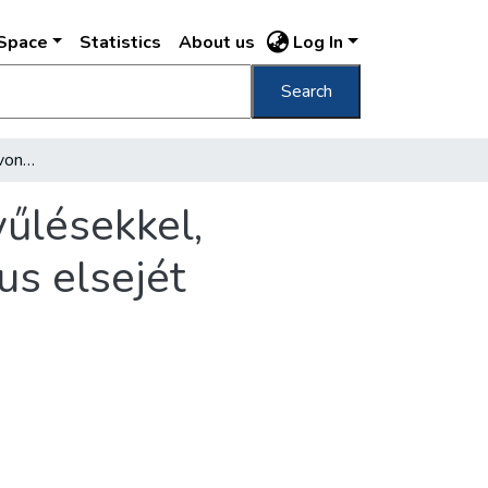
DSpace
Statistics
About us
Log In
Search
Szerte az országban felvonulásokkal, népgyűlésekkel, kulturális és sportműsorokkal ünneplik május elsejét
yűlésekkel,
us elsejét