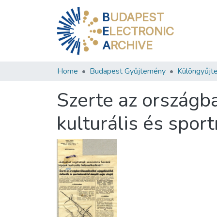
B
UDAPEST
E
LECTRONIC
A
RCHIVE
Home
Budapest Gyűjtemény
Különgyűjt
Szerte az országb
kulturális és spor