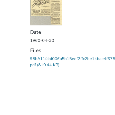
Date
1960-04-30
Files
98b911fabf006a5b15eef2ffc2be14bae4f675
pdf
(810.44 KB)