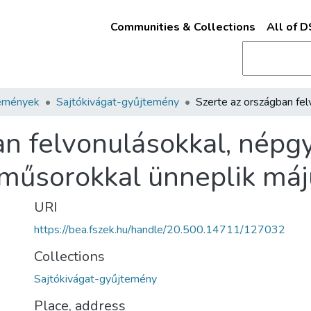
Communities & Collections
All of 
emények
Sajtókivágat-gyűjtemény
an felvonulásokkal, népg
tműsorokkal ünneplik máj
URI
https://bea.fszek.hu/handle/20.500.14711/127032
Collections
Sajtókivágat-gyűjtemény
Place, address