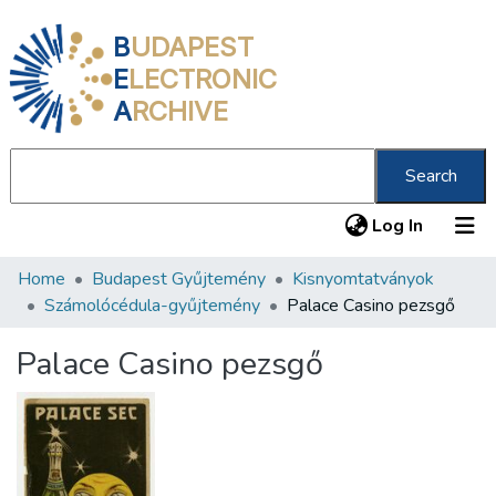
B
UDAPEST
E
LECTRONIC
A
RCHIVE
Search
(current
Log In
Home
Budapest Gyűjtemény
Kisnyomtatványok
Communities & Collections
Számolócédula-gyűjtemény
Palace Casino pezsgő
All of DSpace
Palace Casino pezsgő
Statistics
About us