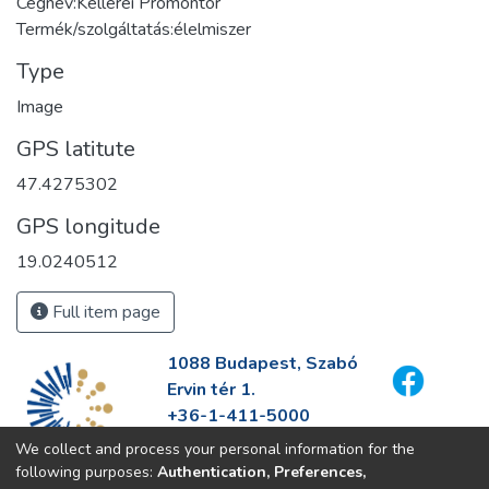
Cégnév:Kellerei Promontor
Termék/szolgáltatás:élelmiszer
Type
Image
GPS latitute
47.4275302
GPS longitude
19.0240512
Full item page
1088 Budapest, Szabó
Ervin tér 1.
+36-1-411-5000
info@fszek.hu
We collect and process your personal information for the
https://fszek.hu
following purposes:
Authentication, Preferences,