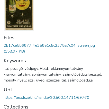
Files
2b17ce5b6877f4e358e1c5c2378a7c04_screen.jpg
(158.97 KB)
Keywords
ital
,
pezsgő
,
védjegy
,
Hold
,
reklámnyomtatvány
,
kisnyomtatvány
,
aprónyomtatvány
,
számolócédula|pezsgő
,
mosoly
,
nyelv
,
száj
,
üveg
,
szeszes ital
,
számolócédula
URI
https://bea.fszek.hu/handle/20.500.14711/69760
Collections