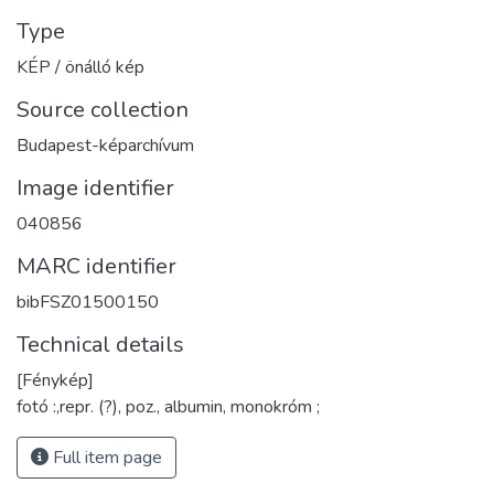
Type
KÉP / önálló kép
Source collection
Budapest-képarchívum
Image identifier
040856
MARC identifier
bibFSZ01500150
Technical details
[Fénykép]
fotó :,repr. (?), poz., albumin, monokróm ;
Full item page