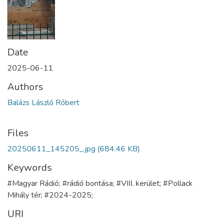
Date
2025-06-11
Authors
Balázs László Róbert
Files
20250611_145205_.jpg
(684.46 KB)
Keywords
#Magyar Rádió; #rádió bontása; #VIII. kerület; #Pollack
Mihály tér; #2024-2025;
URI