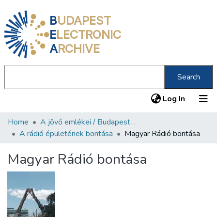
B
UDAPEST
E
LECTRONIC
A
RCHIVE
Search
(current
Log In
Home
A jövő emlékei / Budapest ma
Communities & Collections
A rádió épületének bontása
Magyar Rádió bontása
All of DSpace
Magyar Rádió bontása
Statistics
About us