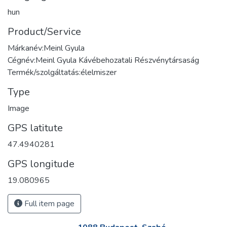
hun
Product/Service
Márkanév:Meinl Gyula
Cégnév:Meinl Gyula Kávébehozatali Részvénytársaság
Termék/szolgáltatás:élelmiszer
Type
Image
GPS latitute
47.4940281
GPS longitude
19.080965
Full item page