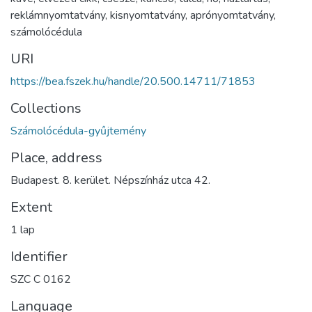
reklámnyomtatvány
,
kisnyomtatvány
,
aprónyomtatvány
,
számolócédula
URI
https://bea.fszek.hu/handle/20.500.14711/71853
Collections
Számolócédula-gyűjtemény
Place, address
Budapest. 8. kerület. Népszínház utca 42.
Extent
1 lap
Identifier
SZC C 0162
Language