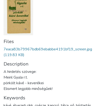
Files
7eaca83b79967bdb69ebabbe4191bf19_screen.jpg
(119.83 KB)
Description
A hirdetés szövege:
Meinl Gyula r.t.
pörkölt kávé - keverékei
Elismert legjobb minőségűek!
Keywords
kávé
,
élvezeti cikk
,
csésze
,
kancsó
,
tálca
,
nő
,
háztartás
,