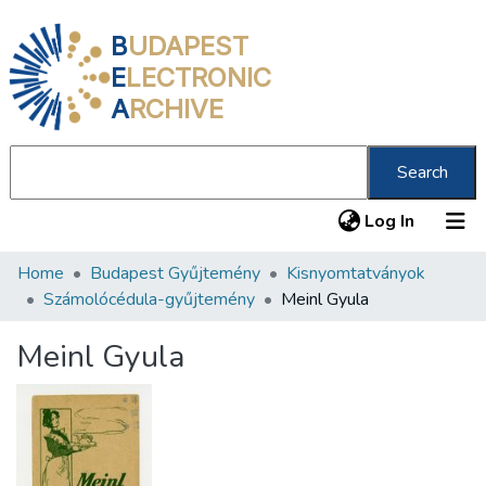
B
UDAPEST
E
LECTRONIC
A
RCHIVE
Search
(current
Log In
Home
Budapest Gyűjtemény
Kisnyomtatványok
Communities & Collections
Számolócédula-gyűjtemény
Meinl Gyula
All of DSpace
Meinl Gyula
Statistics
About us