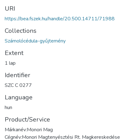
URI
https://bea.fszek.hu/handle/20.500.14711/71988
Collections
Számolócédula-gyűjtemény
Extent
1 lap
Identifier
SZC C 0277
Language
hun
Product/Service
Márkanév:Monori Mag
Cégnév:Monori Magtenyésztési Rt. Magkereskedése