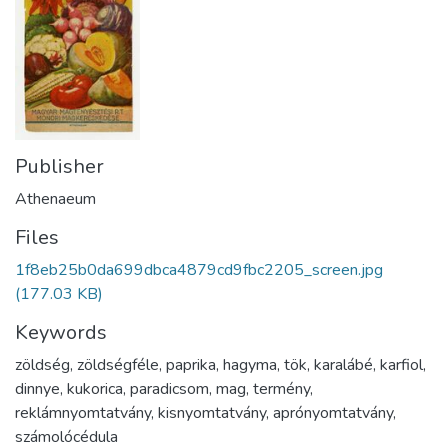
Publisher
Athenaeum
Files
1f8eb25b0da699dbca4879cd9fbc2205_screen.jpg
(177.03 KB)
Keywords
zöldség
,
zöldségféle
,
paprika
,
hagyma
,
tök
,
karalábé
,
karfiol
,
dinnye
,
kukorica
,
paradicsom
,
mag
,
termény
,
reklámnyomtatvány
,
kisnyomtatvány
,
aprónyomtatvány
,
számolócédula