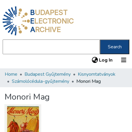
B
UDAPEST
E
LECTRONIC
A
RCHIVE
Search
(current
Log In
Home
Budapest Gyűjtemény
Kisnyomtatványok
Communities & Collections
Számolócédula-gyűjtemény
Monori Mag
All of DSpace
Monori Mag
Statistics
About us