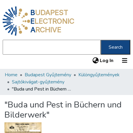
B
UDAPEST
E
LECTRONIC
A
RCHIVE
Search
(current
Log In
Home
Budapest Gyűjtemény
Különgyűjtemények
Communities & Collections
Sajtókivágat-gyűjtemény
All of DSpace
"Buda und Pest in Büchern und Bilderwerk"
Statistics
"Buda und Pest in Büchern und
About us
Bilderwerk"