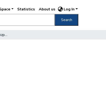
DSpace
Statistics
About us
Log In
Search
Az Óbuda Távbeszélőközpont