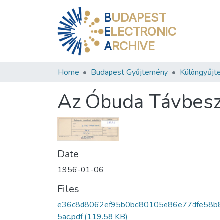
B
UDAPEST
E
LECTRONIC
A
RCHIVE
Home
Budapest Gyűjtemény
Különgyűjt
Az Óbuda Távbesz
Date
1956-01-06
Files
e36c8d8062ef95b0bd80105e86e77dfe58b
5ac.pdf
(119.58 KB)