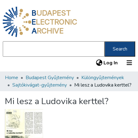
B
UDAPEST
E
LECTRONIC
A
RCHIVE
Search
(current
Log In
Home
Budapest Gyűjtemény
Különgyűjtemények
Communities & Collections
Sajtókivágat-gyűjtemény
Mi lesz a Ludovika kerttel?
All of DSpace
Mi lesz a Ludovika kerttel?
Statistics
About us