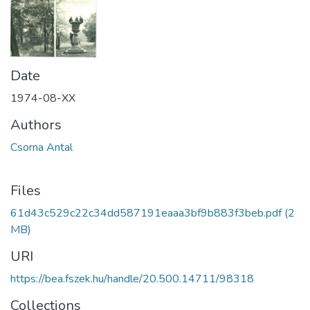
Date
1974-08-XX
Authors
Csorna Antal
Files
61d43c529c22c34dd587191eaaa3bf9b883f3beb.pdf
(2
MB)
URI
https://bea.fszek.hu/handle/20.500.14711/98318
Collections