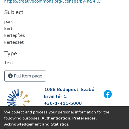
https://creativecommons.org/licenses/by-nc/4.0/
Subject
park
kert
kertépítés
kertészet
Type
Text
Full item page
1088 Budapest, Szabó
Ervin tér 1.
+36-1-411-5000
info@fszek.hu
We collect and process your personal information for the
https://fszek.hu
following purposes:
Authentication, Preferences,
Acknowledgement and Statistics
.