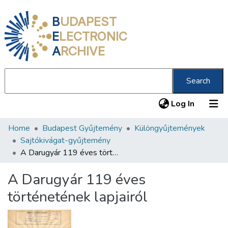
B
UDAPEST
E
LECTRONIC
A
RCHIVE
Search
(current
Log In
Home
Budapest Gyűjtemény
Különgyűjtemények
Communities & Collections
Sajtókivágat-gyűjtemény
All of DSpace
A Darugyár 119 éves történetének lapjairól
Statistics
A Darugyár 119 éves
About us
történetének lapjairól