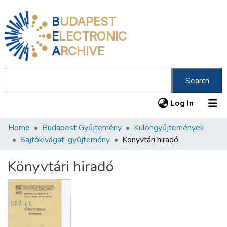
B
UDAPEST
E
LECTRONIC
A
RCHIVE
Search
(current
Log In
Home
Budapest Gyűjtemény
Különgyűjtemények
Communities & Collections
Sajtókivágat-gyűjtemény
Könyvtári hiradó
All of DSpace
Könyvtári hiradó
Statistics
About us