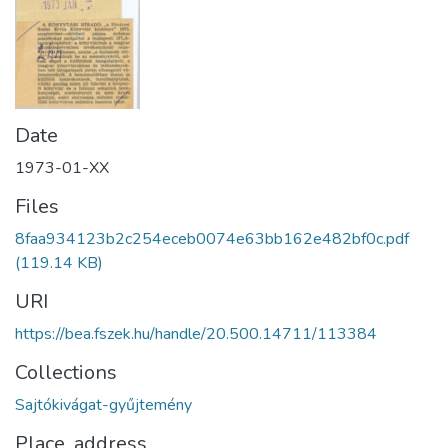
Date
1973-01-XX
Files
8faa934123b2c254eceb0074e63bb162e482bf0c.pdf
(119.14 KB)
URI
https://bea.fszek.hu/handle/20.500.14711/113384
Collections
Sajtókivágat-gyűjtemény
Place, address