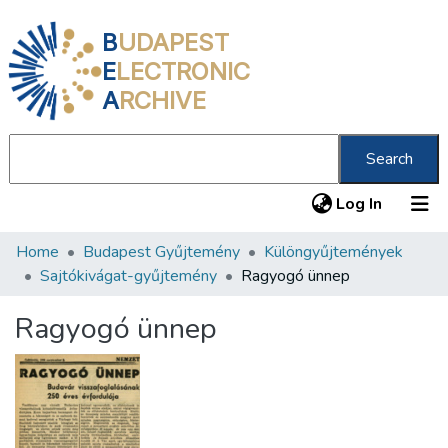
B
UDAPEST
E
LECTRONIC
A
RCHIVE
Search
(current
Log In
Home
Budapest Gyűjtemény
Különgyűjtemények
Communities & Collections
Sajtókivágat-gyűjtemény
Ragyogó ünnep
All of DSpace
Ragyogó ünnep
Statistics
About us