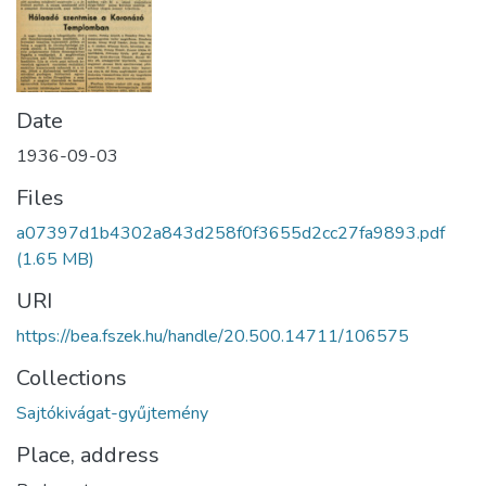
Date
1936-09-03
Files
a07397d1b4302a843d258f0f3655d2cc27fa9893.pdf
(1.65 MB)
URI
https://bea.fszek.hu/handle/20.500.14711/106575
Collections
Sajtókivágat-gyűjtemény
Place, address