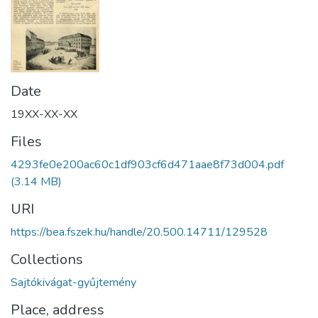
Date
19XX-XX-XX
Files
4293fe0e200ac60c1df903cf6d471aae8f73d004.pdf
(3.14 MB)
URI
https://bea.fszek.hu/handle/20.500.14711/129528
Collections
Sajtókivágat-gyűjtemény
Place, address