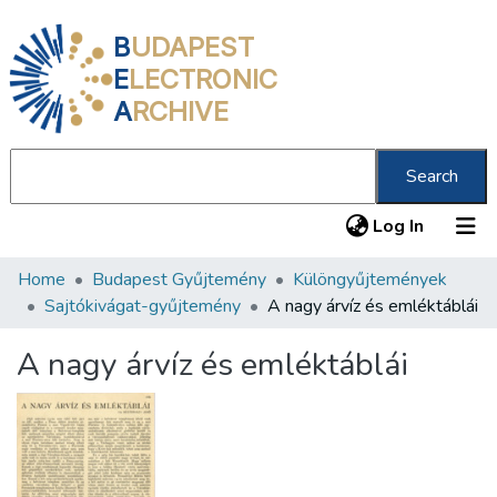
B
UDAPEST
E
LECTRONIC
A
RCHIVE
Search
(current
Log In
Home
Budapest Gyűjtemény
Különgyűjtemények
Communities & Collections
Sajtókivágat-gyűjtemény
A nagy árvíz és emléktáblái
All of DSpace
A nagy árvíz és emléktáblái
Statistics
About us