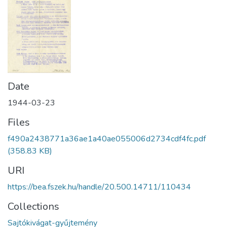
Date
1944-03-23
Files
f490a2438771a36ae1a40ae055006d2734cdf4fc.pdf
(358.83 KB)
URI
https://bea.fszek.hu/handle/20.500.14711/110434
Collections
Sajtókivágat-gyűjtemény