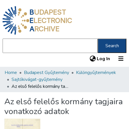
B
UDAPEST
E
LECTRONIC
A
RCHIVE
Search
(current
Log In
Home
Budapest Gyűjtemény
Különgyűjtemények
Communities & Collections
Sajtókivágat-gyűjtemény
All of DSpace
Az első felelős kormány tagjaira vonatkozó adatok
Statistics
Az első felelős kormány tagjaira
About us
vonatkozó adatok