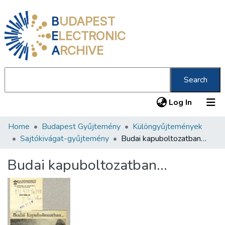
B
UDAPEST
E
LECTRONIC
A
RCHIVE
Search
(current
Log In
Home
Budapest Gyűjtemény
Különgyűjtemények
Communities & Collections
Sajtókivágat-gyűjtemény
Budai kapuboltozatban…
All of DSpace
Budai kapuboltozatban…
Statistics
About us