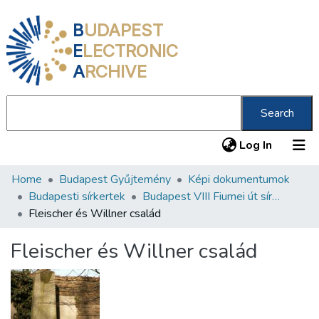
B
UDAPEST
E
LECTRONIC
A
RCHIVE
Search
(current
Log In
Home
Budapest Gyűjtemény
Képi dokumentumok
Communities & Collections
Budapesti sírkertek
Budapest VIII Fiumei út sírkert 3. rész
All of DSpace
Fleischer és Willner család
Statistics
Fleischer és Willner család
About us