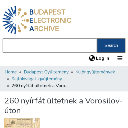
B
UDAPEST
E
LECTRONIC
A
RCHIVE
Search
(current
Log In
Home
Budapest Gyűjtemény
Különgyűjtemények
Communities & Collections
Sajtókivágat-gyűjtemény
All of DSpace
260 nyírfát ültetnek a Vorosilov-úton
Statistics
260 nyírfát ültetnek a Vorosilov-
About us
úton