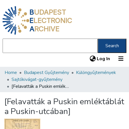
B
UDAPEST
E
LECTRONIC
A
RCHIVE
Search
(current
Log In
Home
Budapest Gyűjtemény
Különgyűjtemények
Communities & Collections
Sajtókivágat-gyűjtemény
All of DSpace
[Felavatták a Puskin emléktáblát a Puskin-utcában]
Statistics
[Felavatták a Puskin emléktáblát
About us
a Puskin-utcában]