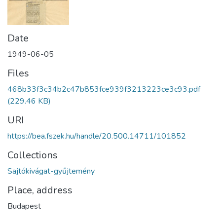
Date
1949-06-05
Files
468b33f3c34b2c47b853fce939f3213223ce3c93.pdf
(229.46 KB)
URI
https://bea.fszek.hu/handle/20.500.14711/101852
Collections
Sajtókivágat-gyűjtemény
Place, address
Budapest