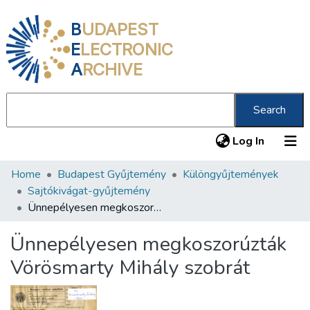
B
UDAPEST
E
LECTRONIC
A
RCHIVE
Search
(current
Log In
Home
Budapest Gyűjtemény
Különgyűjtemények
Communities & Collections
Sajtókivágat-gyűjtemény
All of DSpace
Ünnepélyesen megkoszorúzták Vörösmarty Mihály szobrát
Statistics
Ünnepélyesen megkoszorúzták
About us
Vörösmarty Mihály szobrát