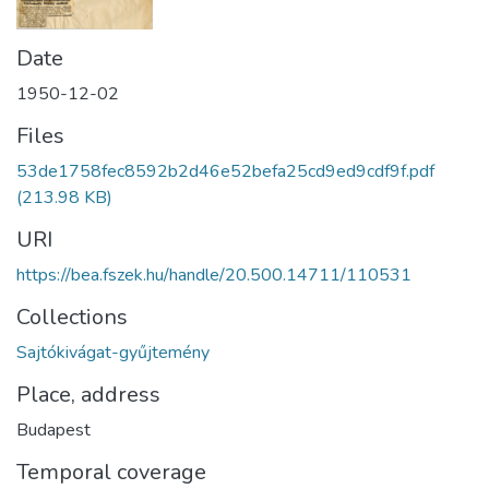
Date
1950-12-02
Files
53de1758fec8592b2d46e52befa25cd9ed9cdf9f.pdf
(213.98 KB)
URI
https://bea.fszek.hu/handle/20.500.14711/110531
Collections
Sajtókivágat-gyűjtemény
Place, address
Budapest
Temporal coverage