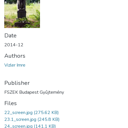
Date
2014-12
Authors
Vizler Imre
Publisher
FSZEK Budapest Gyűjtemény
Files
22_screen.jpg
(275.62 KB)
23.1_screen.jpg
(245.8 KB)
24_screen.jpg
(141.1 KB)