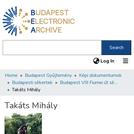
B
UDAPEST
E
LECTRONIC
A
RCHIVE
Search
(current
Log In
Home
Budapest Gyűjtemény
Képi dokumentumok
Communities & Collections
Budapesti sírkertek
Budapest VIII Fiumei út sírkert 1. rész
All of DSpace
Takáts Mihály
Statistics
Takáts Mihály
About us