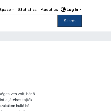
DSpace
Statistics
About us
Log In
Search
éges vén volt, bár ő
int a játékos tajték
szakákon hulló hó.