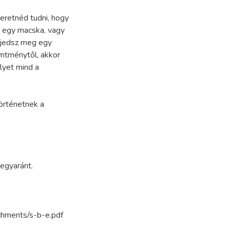
zeretnéd tudni, hogy
y egy macska, vagy
 ijedsz meg egy
emtménytől, akkor
elyet mind a
örténetnek a
 egyaránt.
chments/s-b-e.pdf