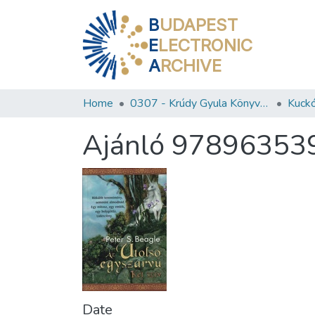
B
UDAPEST
E
LECTRONIC
A
RCHIVE
Home
0307 - Krúdy Gyula Könyvtár
Kuckó
Ajánló 97896353
Date