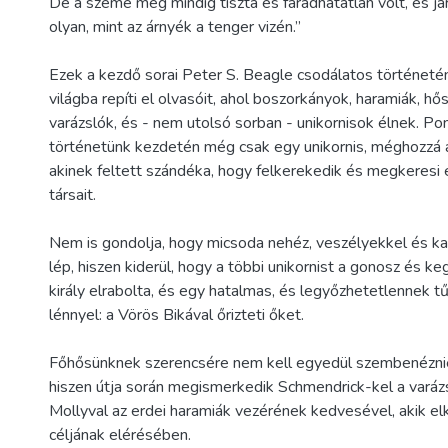
De a szeme még mindig tiszta és fáradhatatlan volt, és j
olyan, mint az árnyék a tenger vizén.”
Ezek a kezdő sorai Peter S. Beagle csodálatos történeté
világba repíti el olvasóit, ahol boszorkányok, haramiák, hő
varázslók, és - nem utolsó sorban - unikornisok élnek. P
történetünk kezdetén még csak egy unikornis, méghozzá a
akinek feltett szándéka, hogy felkerekedik és megkeresi 
társait.
Nem is gondolja, hogy micsoda nehéz, veszélyekkel és kal
lép, hiszen kiderül, hogy a többi unikornist a gonosz és 
király elrabolta, és egy hatalmas, és legyőzhetetlennek t
lénnyel: a Vörös Bikával őrizteti őket.
Főhősünknek szerencsére nem kell egyedül szembenéznie
hiszen útja során megismerkedik Schmendrick-kel a varázsl
Mollyval az erdei haramiák vezérének kedvesével, akik elkí
céljának elérésében.