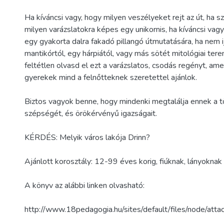
Ha kíváncsi vagy, hogy milyen veszélyeket rejt az út, ha s
milyen varázslatokra képes egy unikornis, ha kíváncsi vag
egy gyakorta dalra fakadó pillangó útmutatására, ha nem
mantikórtól, egy hárpiától, vagy más sötét mitológiai ter
feltétlen olvasd el ezt a varázslatos, csodás regényt, am
gyerekek mind a felnőtteknek szeretettel ajánlok.
Biztos vagyok benne, hogy mindenki megtalálja ennek a t
szépségét, és örökérvényű igazságait.
KÉRDÉS: Melyik város lakója Drinn?
Ajánlott korosztály: 12-99 éves korig, fiúknak, lányoknak
A könyv az alábbi linken olvasható:
http://www.18pedagogia.hu/sites/default/files/node/atta