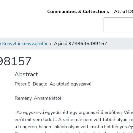
Communities & Collections
All of 
 Könyvtár könyvajánlói
Ajánló 9789635398157
98157
Abstract
Peter S. Beagle: Az utolsó egyszarvú
Reményi Annamáriától
„Az egyszarvú egyedül élt egy orgonaszínű erdőben. Véns
erről mit sem tudott. A színe már nem volt többé olyan, m
a tengeren, hanem inkább olyan volt, mint a holdfényes éj