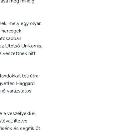
árása még mindig
nek, mely egy olyan
s hercegek,
ontosabban
z Utolsó Unikornis,
elveszettnek hitt
andokkal teli útra
kegyetlen Haggard
űnő varázslatos
 a veszélyekkel,
óval, illetve
sérik és segítik őt