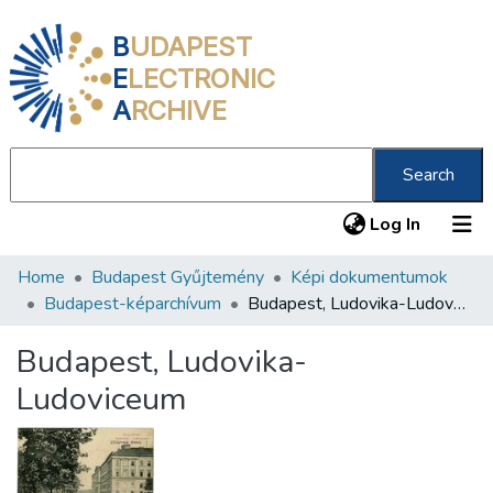
B
UDAPEST
E
LECTRONIC
A
RCHIVE
Search
(current
Log In
Home
Budapest Gyűjtemény
Képi dokumentumok
Communities & Collections
Budapest-képarchívum
Budapest, Ludovika-Ludoviceum
All of DSpace
Budapest, Ludovika-
Statistics
Ludoviceum
About us