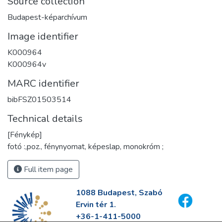
Source collection
Budapest-képarchívum
Image identifier
K000964
K000964v
MARC identifier
bibFSZ01503514
Technical details
[Fénykép]
fotó :,poz., fénynyomat, képeslap, monokróm ;
Full item page
1088 Budapest, Szabó
Ervin tér 1.
+36-1-411-5000