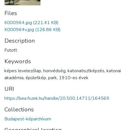
Files
K000964.jpg
(221.41 KB)
K000964v.jpg
(126.86 KB)
Description
Futott
Keywords
képes levelezőlap
,
honvédség
,
katonatisztképzés
,
katonai
akadémia
,
épületkép
,
park
,
1910-es évek
URI
https://bea.fszek.hu/handle/20.500.14711/164569
Collections
Budapest-képarchívum