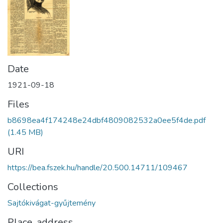
Date
1921-09-18
Files
b8698ea4f174248e24dbf4809082532a0ee5f4de.pdf
(1.45 MB)
URI
https://bea.fszek.hu/handle/20.500.14711/109467
Collections
Sajtókivágat-gyűjtemény
Place, address