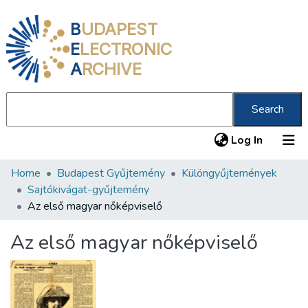
B
UDAPEST
E
LECTRONIC
A
RCHIVE
Search
(current
Log In
Home
Budapest Gyűjtemény
Különgyűjtemények
Communities & Collections
Sajtókivágat-gyűjtemény
All of DSpace
Az első magyar nőképviselő
Statistics
Az első magyar nőképviselő
About us