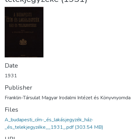
Date
1931
Publisher
Franklin-Társulat Magyar Irodalmi Intézet és Könyvnyomda
Files
A_budapesti_cím-_és_lakásjegyzék_ház-
_és_telekjegyzéke__1931_.pdf
(303.54 MB)