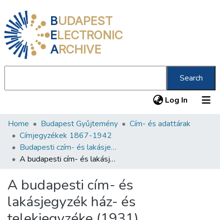
B
UDAPEST
E
LECTRONIC
A
RCHIVE
Search
(current
Log In
Home
Budapest Gyűjtemény
Cím- és adattárak
Communities & Collections
Címjegyzékek 1867-1942
All of DSpace
Budapesti czím- és lakásjegyzék ház- és telekjegyzéke 1931
A budapesti cím- és lakásjegyzék ház- és telekjegyzéke (1931)
Statistics
A budapesti cím- és
About us
lakásjegyzék ház- és
telekjegyzéke (1931)