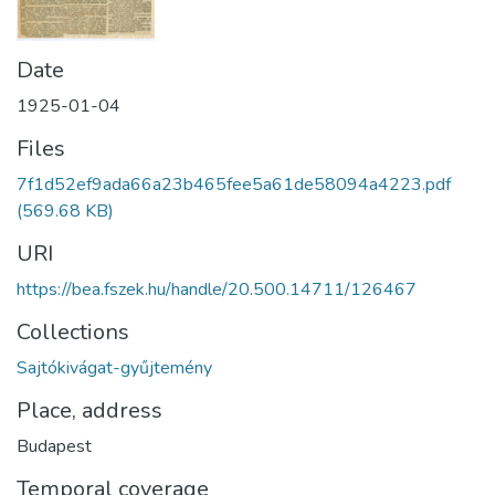
Date
1925-01-04
Files
7f1d52ef9ada66a23b465fee5a61de58094a4223.pdf
(569.68 KB)
URI
https://bea.fszek.hu/handle/20.500.14711/126467
Collections
Sajtókivágat-gyűjtemény
Place, address
Budapest
Temporal coverage