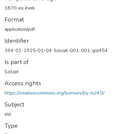
1870-es évek
Format
application/pdf
Identifier
394-01-1925-01-04-Szozat-001-001-gizi454
Is part of
Szózat
Access rights
https://creativecommons.org/licenses/by-nc/4.0/
Subject
elit
Type