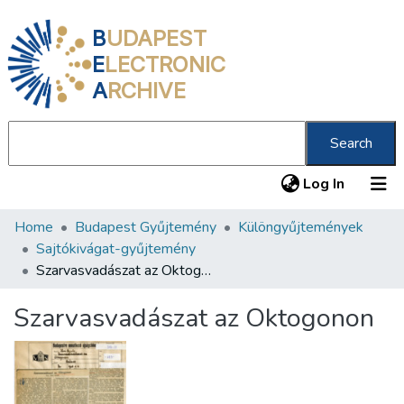
B
UDAPEST
E
LECTRONIC
A
RCHIVE
Search
(current
Log In
Home
Budapest Gyűjtemény
Különgyűjtemények
Communities & Collections
Sajtókivágat-gyűjtemény
All of DSpace
Szarvasvadászat az Oktogonon
Statistics
Szarvasvadászat az Oktogonon
About us