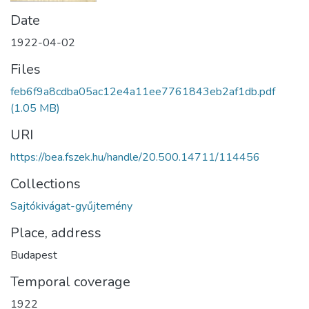
Date
1922-04-02
Files
feb6f9a8cdba05ac12e4a11ee7761843eb2af1db.pdf
(1.05 MB)
URI
https://bea.fszek.hu/handle/20.500.14711/114456
Collections
Sajtókivágat-gyűjtemény
Place, address
Budapest
Temporal coverage
1922