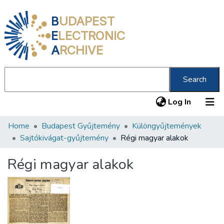
B
UDAPEST
E
LECTRONIC
A
RCHIVE
Search
(current
Log In
Home
Budapest Gyűjtemény
Különgyűjtemények
Communities & Collections
Sajtókivágat-gyűjtemény
Régi magyar alakok
All of DSpace
Régi magyar alakok
Statistics
About us