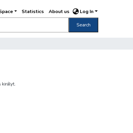
DSpace
Statistics
About us
Log In
Search
királyt.