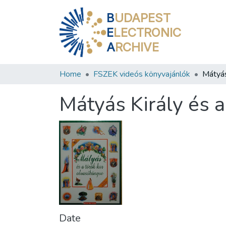
B
UDAPEST
E
LECTRONIC
A
RCHIVE
Home
FSZEK videós könyvajánlók
Mátyás Király és 
Date