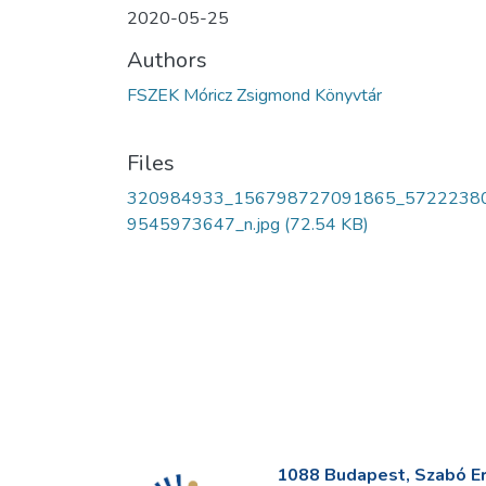
2020-05-25
Authors
FSZEK Móricz Zsigmond Könyvtár
Files
320984933_156798727091865_5722238
9545973647_n.jpg
(72.54 KB)
1088 Budapest, Szabó Erv