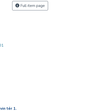
Full item page
01
in tér 1.