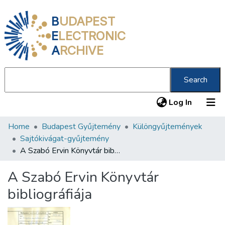
B
UDAPEST
E
LECTRONIC
A
RCHIVE
Search
(current
Log In
Home
Budapest Gyűjtemény
Különgyűjtemények
Communities & Collections
Sajtókivágat-gyűjtemény
All of DSpace
A Szabó Ervin Könyvtár bibliográfiája
Statistics
A Szabó Ervin Könyvtár
About us
bibliográfiája