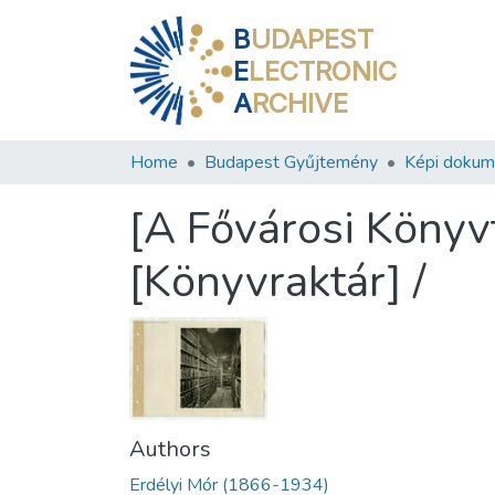
B
UDAPEST
E
LECTRONIC
A
RCHIVE
Home
Budapest Gyűjtemény
Képi doku
[A Fővárosi Könyv
[Könyvraktár] /
Authors
Erdélyi Mór (1866-1934)