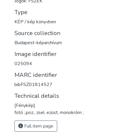
Jogok: FSZEK
Type
KÉP / kép könyvben
Source collection
Budapest-képarchívum
Image identifier
025094
MARC identifier
bibFSZ01814527
Technical details
[Fénykép]
fotó :,poz., zsel. ezüst, monokróm ;
Full item page