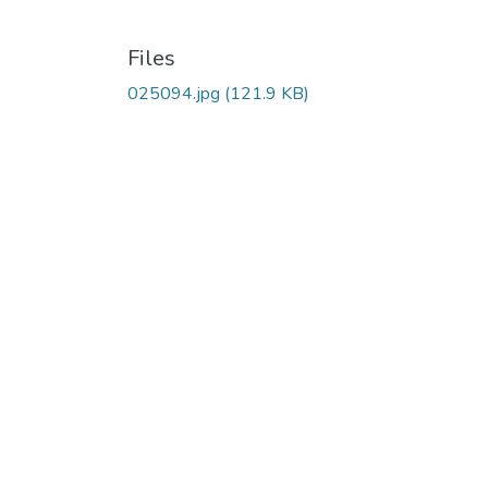
Files
025094.jpg
(121.9 KB)