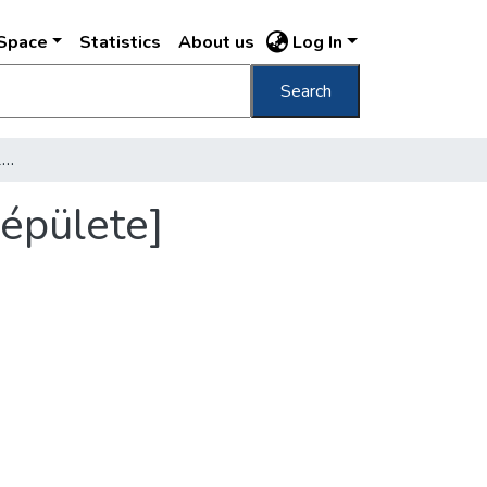
DSpace
Statistics
About us
Log In
Search
[A Fővárosi Könyvtár 1914 és 1931 közötti épülete] [Könyvraktár] /
 épülete]