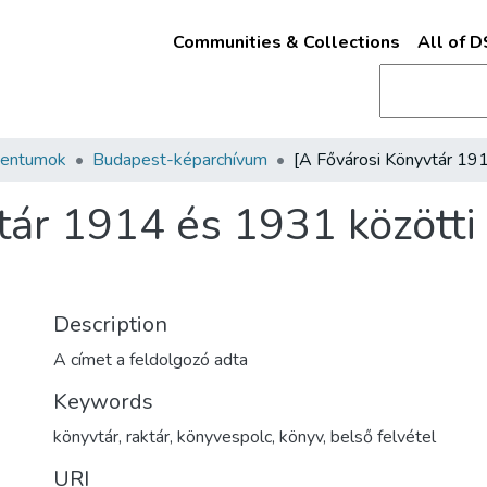
Communities & Collections
All of 
mentumok
Budapest-képarchívum
tár 1914 és 1931 közötti
Description
A címet a feldolgozó adta
Keywords
könyvtár
,
raktár
,
könyvespolc
,
könyv
,
belső felvétel
URI