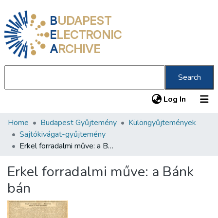
B
UDAPEST
E
LECTRONIC
A
RCHIVE
Search
(current
Log In
Home
Budapest Gyűjtemény
Különgyűjtemények
Communities & Collections
Sajtókivágat-gyűjtemény
All of DSpace
Erkel forradalmi műve: a Bánk bán
Statistics
Erkel forradalmi műve: a Bánk
About us
bán