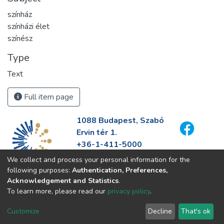
színház
színházi élet
színész
Type
Text
Full item page
1088 Budapest, Szabó
Ervin tér 1.
+36-1-411-5000
info@fszek.hu
We collect and process your personal information for the
https://fszek.hu
following purposes:
Authentication, Preferences,
Acknowledgement and Statistics
.
To learn more, please read our
privacy policy
.
Customize
Decline
That's ok