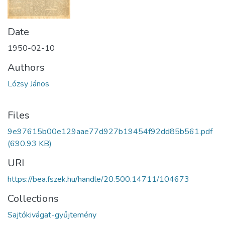
Date
1950-02-10
Authors
Lózsy János
Files
9e97615b00e129aae77d927b19454f92dd85b561.pdf
(690.93 KB)
URI
https://bea.fszek.hu/handle/20.500.14711/104673
Collections
Sajtókivágat-gyűjtemény