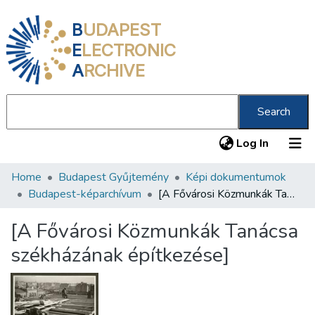
B
UDAPEST
E
LECTRONIC
A
RCHIVE
Search
(current
Log In
Home
Budapest Gyűjtemény
Képi dokumentumok
Communities & Collections
Budapest-képarchívum
[A Fővárosi Közmunkák Tanácsa székházának építkezése]
All of DSpace
[A Fővárosi Közmunkák Tanácsa
Statistics
székházának építkezése]
About us