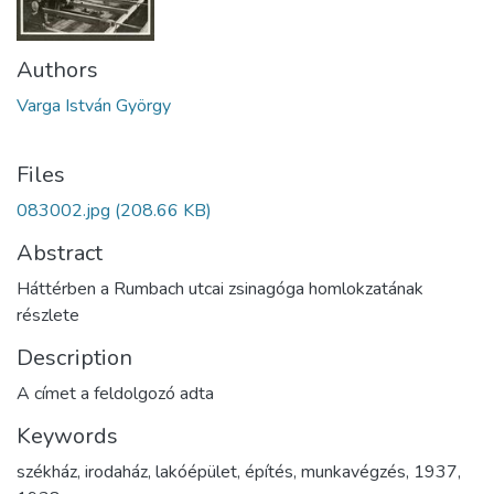
Authors
Varga István György
Files
083002.jpg
(208.66 KB)
Abstract
Háttérben a Rumbach utcai zsinagóga homlokzatának
részlete
Description
A címet a feldolgozó adta
Keywords
székház
,
irodaház
,
lakóépület
,
építés
,
munkavégzés
,
1937
,