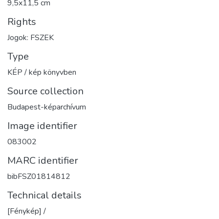
9,5x11,5 cm
Rights
Jogok: FSZEK
Type
KÉP / kép könyvben
Source collection
Budapest-képarchívum
Image identifier
083002
MARC identifier
bibFSZ01814812
Technical details
[Fénykép] /