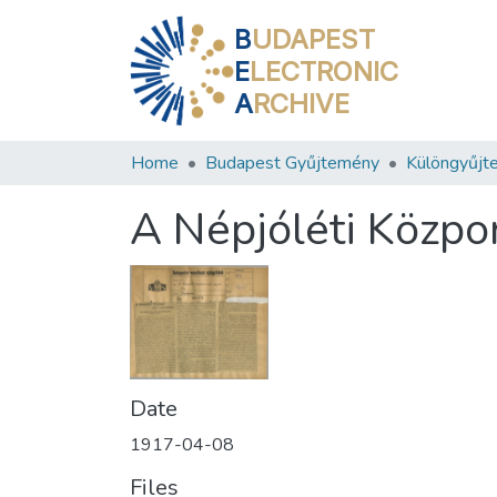
B
UDAPEST
E
LECTRONIC
A
RCHIVE
Home
Budapest Gyűjtemény
Különgyűjt
A Népjóléti Közpo
Date
1917-04-08
Files