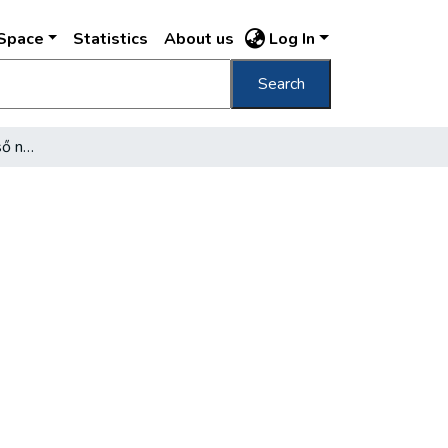
DSpace
Statistics
About us
Log In
Search
A Népjóléti Központ első negyedéve