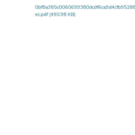
0bf8a385c0060699380dcdf6ca9d4cfb9528
ec.pdf
(490.98 KB)