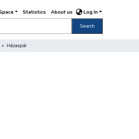
DSpace
Statistics
About us
Log In
Search
Házaspár