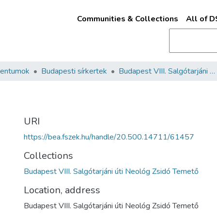
Communities & Collections
All of 
mentumok
Budapesti sírkertek
Budapest VIII. Salgótarjáni úti Neológ Zsidó Temető
URI
https://bea.fszek.hu/handle/20.500.14711/61457
Collections
Budapest VIII. Salgótarjáni úti Neológ Zsidó Temető
Location, address
Budapest VIII. Salgótarjáni úti Neológ Zsidó Temető