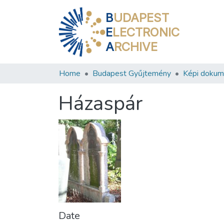
B
UDAPEST
E
LECTRONIC
A
RCHIVE
Home
Budapest Gyűjtemény
Képi doku
Házaspár
Date