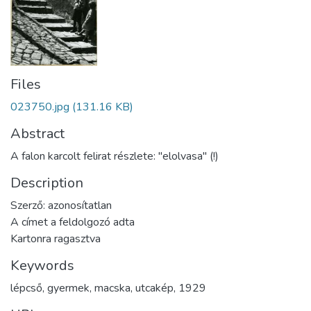
Files
023750.jpg
(131.16 KB)
Abstract
A falon karcolt felirat részlete: "elolvasa" (!)
Description
Szerző: azonosítatlan
A címet a feldolgozó adta
Kartonra ragasztva
Keywords
lépcső
,
gyermek
,
macska
,
utcakép
,
1929