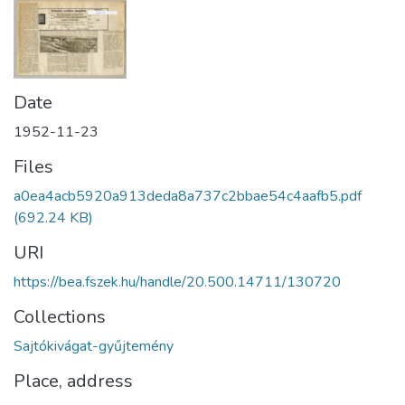
Date
1952-11-23
Files
a0ea4acb5920a913deda8a737c2bbae54c4aafb5.pdf
(692.24 KB)
URI
https://bea.fszek.hu/handle/20.500.14711/130720
Collections
Sajtókivágat-gyűjtemény
Place, address