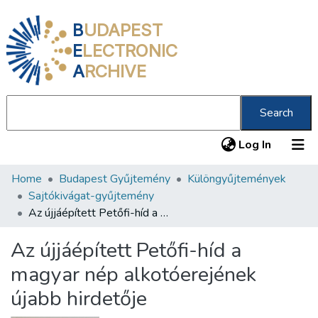
B
UDAPEST
E
LECTRONIC
A
RCHIVE
Search
(current
Log In
Home
Budapest Gyűjtemény
Különgyűjtemények
Communities & Collections
Sajtókivágat-gyűjtemény
All of DSpace
Az újjáépített Petőfi-híd a magyar nép alkotóerejének újabb hirdetője
Statistics
Az újjáépített Petőfi-híd a
About us
magyar nép alkotóerejének
újabb hirdetője