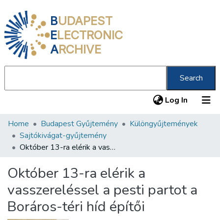
B
UDAPEST
E
LECTRONIC
A
RCHIVE
Search
(current
Log In
Home
Budapest Gyűjtemény
Különgyűjtemények
Communities & Collections
Sajtókivágat-gyűjtemény
All of DSpace
Október 13-ra elérik a vasszereléssel a pesti partot a Boráros-téri híd építői
Statistics
Október 13-ra elérik a
About us
vasszereléssel a pesti partot a
Boráros-téri híd építői