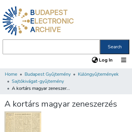
B
UDAPEST
E
LECTRONIC
A
RCHIVE
Search
(current
Log In
Home
Budapest Gyűjtemény
Különgyűjtemények
Communities & Collections
Sajtókivágat-gyűjtemény
All of DSpace
A kortárs magyar zeneszerzés
Statistics
A kortárs magyar zeneszerzés
About us