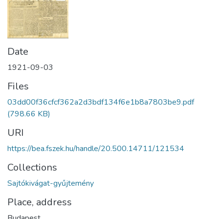
Date
1921-09-03
Files
03dd00f36cfcf362a2d3bdf134f6e1b8a7803be9.pdf
(798.66 KB)
URI
https://bea.fszek.hu/handle/20.500.14711/121534
Collections
Sajtókivágat-gyűjtemény
Place, address
Budapest