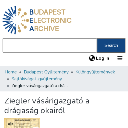
B
UDAPEST
E
LECTRONIC
A
RCHIVE
Search
(current
Log In
Home
Budapest Gyűjtemény
Különgyűjtemények
Communities & Collections
Sajtókivágat-gyűjtemény
All of DSpace
Ziegler vásárigazgató a drágaság okairól
Statistics
Ziegler vásárigazgató a
About us
drágaság okairól