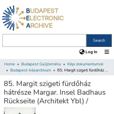
B
UDAPEST
E
LECTRONIC
A
RCHIVE
Search
(current
Log In
Home
Budapest Gyűjtemény
Képi dokumentumok
Communities & Collections
Budapest-képarchívum
85. Margit szigeti fürdőház hátrésze Margar. Insel Badhaus Rückseite (Architekt Ybl) /
All of DSpace
85. Margit szigeti fürdőház
Statistics
hátrésze Margar. Insel Badhaus
About us
Rückseite (Architekt Ybl) /