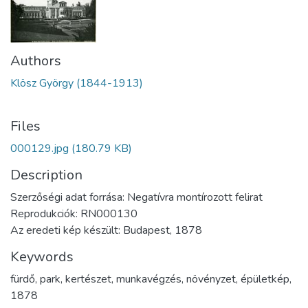
Authors
Klösz György (1844-1913)
Files
000129.jpg
(180.79 KB)
Description
Szerzőségi adat forrása: Negatívra montírozott felirat
Reprodukciók: RN000130
Az eredeti kép készült: Budapest, 1878
Keywords
fürdő
,
park
,
kertészet
,
munkavégzés
,
növényzet
,
épületkép
,
1878