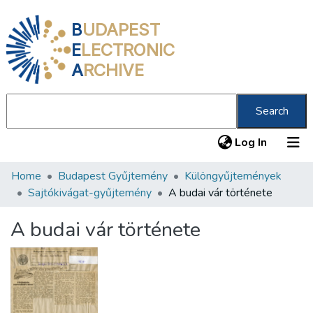
B
UDAPEST
E
LECTRONIC
A
RCHIVE
Search
(current
Log In
Home
Budapest Gyűjtemény
Különgyűjtemények
Communities & Collections
Sajtókivágat-gyűjtemény
A budai vár története
All of DSpace
A budai vár története
Statistics
About us