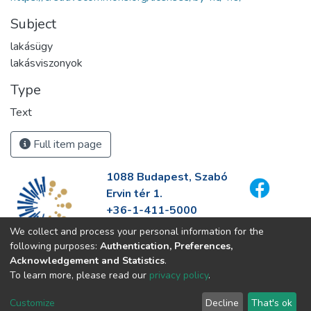
Subject
lakásügy
lakásviszonyok
Type
Text
Full item page
1088 Budapest, Szabó
Ervin tér 1.
+36-1-411-5000
info@fszek.hu
We collect and process your personal information for the
https://fszek.hu
following purposes:
Authentication, Preferences,
Acknowledgement and Statistics
.
To learn more, please read our
privacy policy
.
Customize
Decline
That's ok