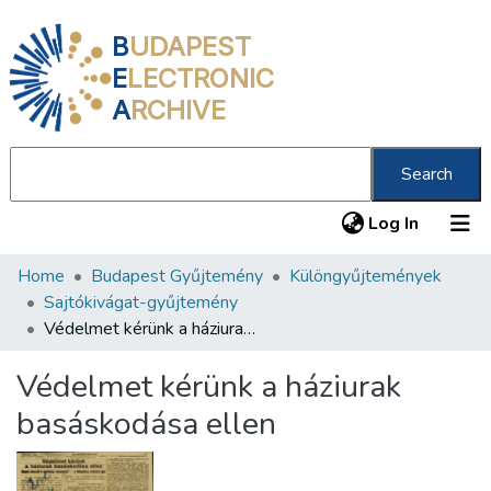
B
UDAPEST
E
LECTRONIC
A
RCHIVE
Search
(current
Log In
Home
Budapest Gyűjtemény
Különgyűjtemények
Communities & Collections
Sajtókivágat-gyűjtemény
All of DSpace
Védelmet kérünk a háziurak basáskodása ellen
Statistics
Védelmet kérünk a háziurak
About us
basáskodása ellen