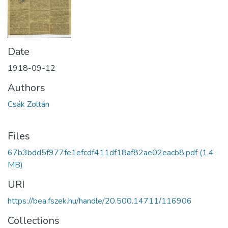
Date
1918-09-12
Authors
Csák Zoltán
Files
67b3bdd5f977fe1efcdf411df18af82ae02eacb8.pdf
(1.4
MB)
URI
https://bea.fszek.hu/handle/20.500.14711/116906
Collections