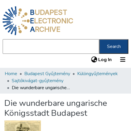
B
UDAPEST
E
LECTRONIC
A
RCHIVE
Search
(current
Log In
Home
Budapest Gyűjtemény
Különgyűjtemények
Communities & Collections
Sajtókivágat-gyűjtemény
All of DSpace
Die wunderbare ungarische Königsstadt Budapest
Statistics
Die wunderbare ungarische
About us
Königsstadt Budapest