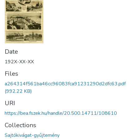
Date
192X-XX-XX
Files
a264314f561ba46cc96083fca91231290d2dfc63.pdf
(992.22 KB)
URI
https://bea.fszek.hu/handle/20.500.14711/108610
Collections
Sajtókivágat-gyűjtemény