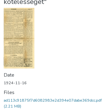
kötelességét"
Date
1924-11-16
Files
ad113c91875f7d6082983e2d394e07dabe369dcc.pdf
(2.21 MB)