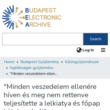
B
UDAPEST
E
LECTRONIC
A
RCHIVE
Search
(current
Log In
Home
Budapest Gyűjtemény
Különgyűjtemények
Communities & Collections
Sajtókivágat-gyűjtemény
All of DSpace
"Minden veszedelem ellenére híven és meg nem rettenve teljesítette a lelkiatya és főpap kötelességét"
Statistics
"Minden veszedelem ellenére
About us
híven és meg nem rettenve
teljesítette a lelkiatya és főpap