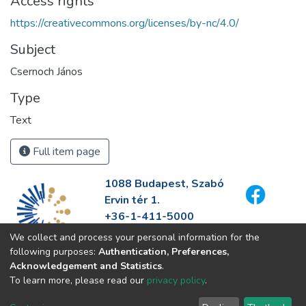
Access rights
https://creativecommons.org/licenses/by-nc/4.0/
Subject
Csernoch János
Type
Text
Full item page
1088 Budapest, Szabó
Ervin tér 1.
+36-1-411-5000
info@fszek.hu
We collect and process your personal information for the
https://fszek.hu
following purposes:
Authentication, Preferences,
Acknowledgement and Statistics
.
To learn more, please read our
privacy policy
.