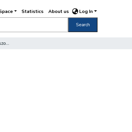
DSpace
Statistics
About us
Log In
Search
Hogy él a mai diákkisasszony?