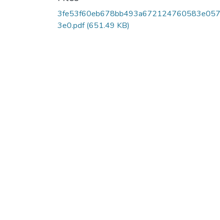
3fe53f60eb678bb493a672124760583e057
3e0.pdf
(651.49 KB)