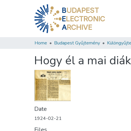
B
UDAPEST
E
LECTRONIC
A
RCHIVE
Home
Budapest Gyűjtemény
Különgyűjt
Hogy él a mai diá
Date
1924-02-21
Files