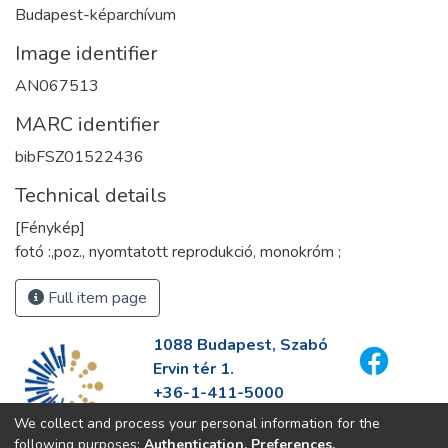
Budapest-képarchívum
Image identifier
AN067513
MARC identifier
bibFSZ01522436
Technical details
[Fénykép]
fotó :,poz., nyomtatott reprodukció, monokróm ;
Full item page
1088 Budapest, Szabó
Ervin tér 1.
+36-1-411-5000
info@fszek.hu
We collect and process your personal information for the
https://fszek.hu
following purposes:
Authentication, Preferences,