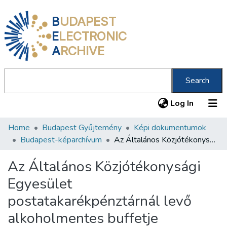
B
UDAPEST
E
LECTRONIC
A
RCHIVE
Search
(current
Log In
Home
Budapest Gyűjtemény
Képi dokumentumok
Communities & Collections
Budapest-képarchívum
Az Általános Közjótékonysági Egyesület postatakarékpénztárnál levő alkoholmentes buffetje
All of DSpace
Az Általános Közjótékonysági
Statistics
Egyesület
About us
postatakarékpénztárnál levő
alkoholmentes buffetje