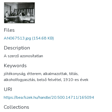
Files
AN067513.jpg
(154.68 KB)
Description
A szerző azonosítatlan
Keywords
jótékonyság
,
étterem
,
alkalmazottak
,
tiltás
,
alkoholfogyasztás
,
belső felvétel
,
1910-es évek
URI
https://bea.fszek.hu/handle/20.500.14711/165094
Collections