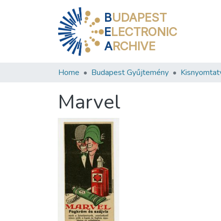
B
UDAPEST
E
LECTRONIC
A
RCHIVE
Home
Budapest Gyűjtemény
Kisnyomtat
Marvel