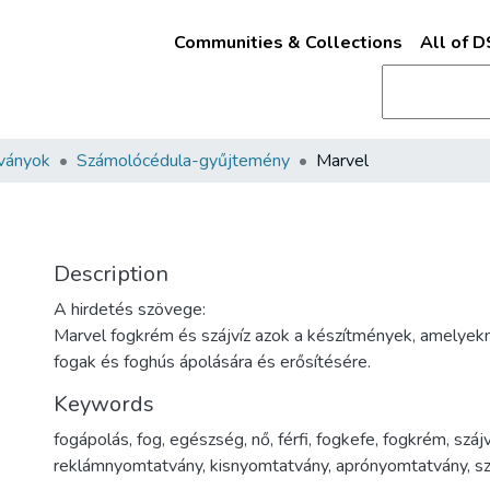
Communities & Collections
All of 
ványok
Számolócédula-gyűjtemény
Marvel
Description
A hirdetés szövege:
Marvel fogkrém és szájvíz azok a készítmények, amelyekn
fogak és foghús ápolására és erősítésére.
Keywords
fogápolás
,
fog
,
egészség
,
nő
,
férfi
,
fogkefe
,
fogkrém
,
szájv
reklámnyomtatvány
,
kisnyomtatvány
,
aprónyomtatvány
,
s