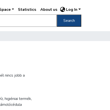
DSpace
Statistics
About us
Log In
Search
él nincs jobb a
íz
,
higiéniai termék
,
zámolócédula