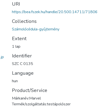
URI
https://bea.fszek.hu/handle/20.500.14711/71806
Collections
Számolócédula-gyűjtemény
Extent
1 lap
Identifier
jp
SZC C 0135
Language
hun
Product/Service
Márkanév:Marvel
Termék/szolgáltatás:testápolószer