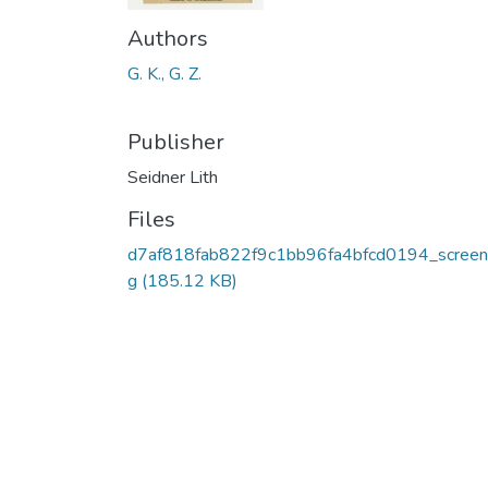
Authors
G. K., G. Z.
Publisher
Seidner Lith
Files
d7af818fab822f9c1bb96fa4bfcd0194_screen.
g
(185.12 KB)