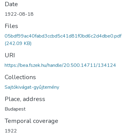
Date
1922-08-18
Files
05bdf99ac40fabd3ccbd5c41d81f0bd6c2d4dbe0.pdf
(242.09 KB)
URI
https://bea.fszek.hu/handle/20.500.14711/134124
Collections
Sajtókivágat-gyűjtemény
Place, address
Budapest
Temporal coverage
1922