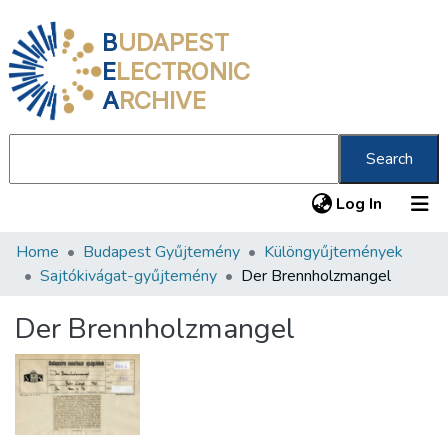
B
UDAPEST
E
LECTRONIC
A
RCHIVE
Search
(current
Log In
Home
Budapest Gyűjtemény
Különgyűjtemények
Communities & Collections
Sajtókivágat-gyűjtemény
Der Brennholzmangel
All of DSpace
Der Brennholzmangel
Statistics
About us